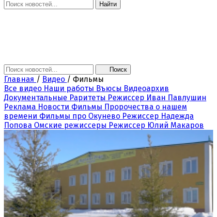
Найти
Главная
Новости
Поколение NEXT
Это интересно
Афиша
Контакты
Поиск
Главная
/
Видео
/
Фильмы
Все видео
Наши работы
Въюсы
Видеоархив
Документальные Раритеты
Режиссер Иван Павлушин
Реклама
Новости
Фильмы
Пророчества о нашем
времени
Фильмы про Окунево
Режиссер Надежда
Попова
Омские режиссеры
Режиссер Юлий Макаров