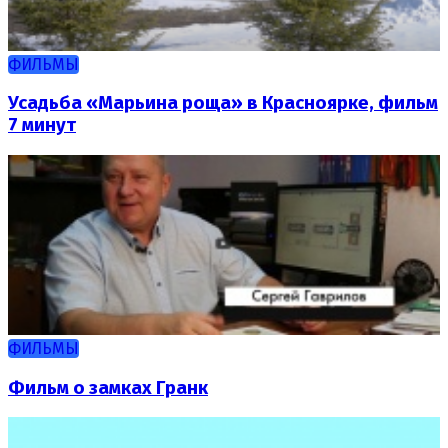
ФИЛЬМЫ
Усадьба «Марьина роща» в Красноярке, фильм
7 минут
ФИЛЬМЫ
Фильм о замках Гранк