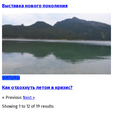
Выставка нового поколения
ФИЛЬМЫ
Как отдохнуть летом в кризис?
« Previous
Next »
Showing
1
to
12
of
19
results