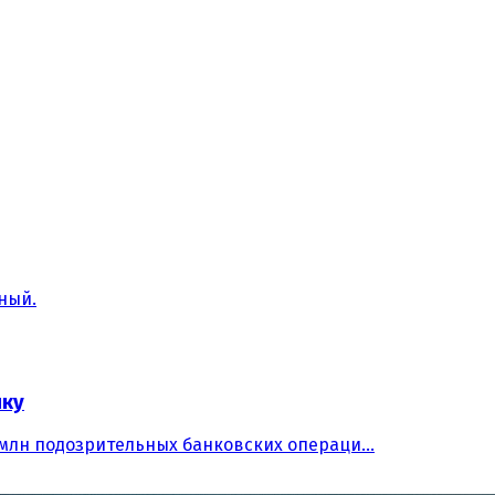
ный.
ику
 млн подозрительных банковских операци...