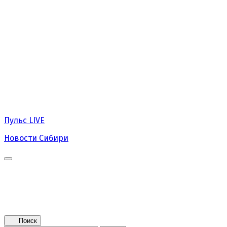
Пульс
LIVE
Новости Сибири
Главная
Новости
Поколение NEXT
Это интересно
Афиша
Контакты
Поиск