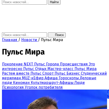
Найти
Главная
Новости
Поколение NEXT
Это интересно
Афиша
Контакты
Поиск
Главная
/
Новости
/
Пульс Мира
Пульс Мира
Поколение NEXT
Пульс Города
Происшествия
Это
интересно
Пульс Отдых
Мастер-класс
Пульс Мира
Растем вместе
Пульс Спорт
Пульс Бизнес
Студенческий
меридиан
MUZ-кЕфир
Афиша
Гороскопы
Деловые
люди
Киноман
Культмаршрут-Афишы
Люди
Психология
Уголок потребителя