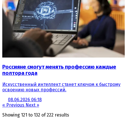
Россияне смогут менять профессию каждые
полтора года
Искусственный интеллект станет ключом к быстрому
освоению новых профессий.
08.06.2026 06:18
« Previous
Next »
Showing
121
to
132
of
222
results