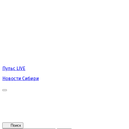
Пульс
LIVE
Новости Сибири
Главная
Новости
Поколение NEXT
Это интересно
Афиша
Контакты
Поиск