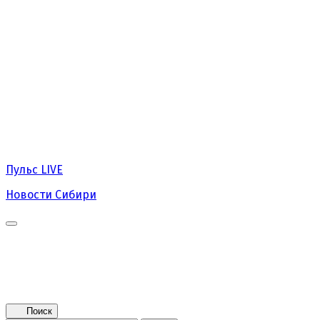
Пульс
LIVE
Новости Сибири
Главная
Новости
Поколение NEXT
Это интересно
Афиша
Контакты
Поиск