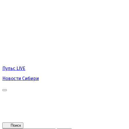
Пульс
LIVE
Новости Сибири
Главная
Новости
Поколение NEXT
Это интересно
Афиша
Контакты
Поиск