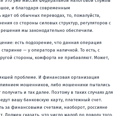
 И это уже миссия Федеральной налоговой службы
ьшое, и благодаря современным
 идет об обычных переводах, то, пожалуйста,
ния со стороны силовых структур, регуляторов с
е решения мы законодательно обеспечили.
щение: есть подозрение, что данная операция
старинке — у оператора наличкой. То есть, с
ругой стороны, комфорта не прибавляют. Может,
никшей проблеме. И финансовая организация
д влиянием мошенников, либо мошенники пытались
получить и так далее. Поэтому в таких случаях для
ведут вашу банковскую карту, платежный счет.
оль за финансовыми счетами, наоборот, россияне
. Должен сказать, что число жалоб по поводу того,