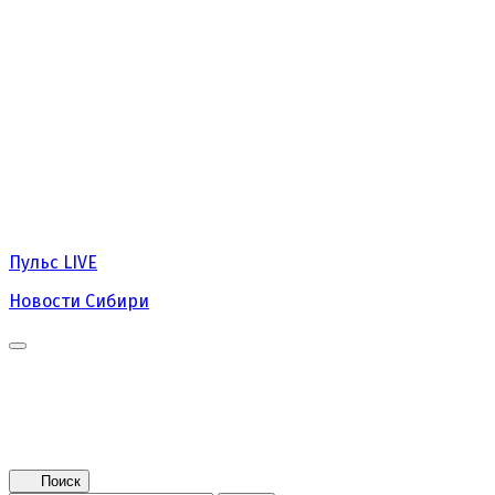
Пульс
LIVE
Новости Сибири
Главная
Новости
Поколение NEXT
Это интересно
Афиша
Контакты
Поиск