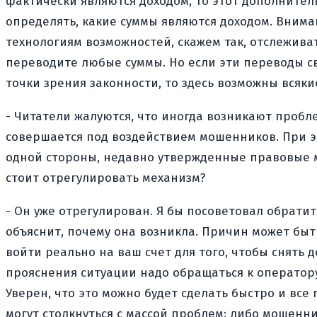
фактически являются доходом, то этот дополнител
определять, какие суммы являются доходом. Вним
технологиям возможностей, скажем так, отслеживат
переводите любые суммы. Но если эти переводы с
точки зрения законности, то здесь возможны вся
- Читатели жалуются, что иногда возникают пробл
совершается под воздействием мошенников. При это
одной стороны, недавно утвержденные правовые м
стоит отрегулировать механизм?
- Он уже отрегулирован. Я бы посоветовал обрати
объяснит, почему она возникла. Причин может бы
войти реально на ваш счет для того, чтобы снять 
прояснения ситуации надо обращаться к оператору 
Уверен, что это можно будет сделать быстро и все
могут столкнуться с массой проблем: либо мошенни