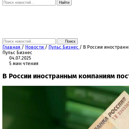
Найти
Главная
Новости
Поколение NEXT
Это интересно
Афиша
Контакты
Поиск
Главная
/
Новости
/
Пульс Бизнес
/
В России иностранн
Пульс Бизнес
04.07.2025
5 мин чтения
В России иностранным компаниям пос