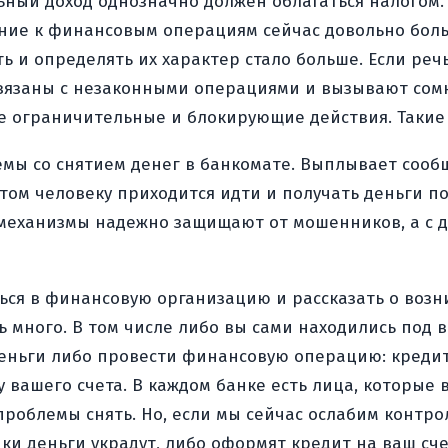
ьный доход однозначно должен облагаться налогом.
ание к финансовым операциям сейчас довольно бол
ь и определять их характер стало больше. Если речь
вязаны с незаконными операциями и вызывают сомне
кие ограничительные и блокирующие действия. Таки
емы со снятием денег в банкомате. Выплывает сооб
м человеку приходится идти и получать деньги по 
еханизмы надежно защищают от мошенников, а с д
ться в финансовую организацию и рассказать о воз
ть много. В том числе либо вы сами находились по
деньги либо провести финансовую операцию: кредит 
вашего счета. В каждом банке есть лица, которые 
 проблемы снять. Но, если мы сейчас ослабим контр
ки деньги украдут, либо оформят кредит на ваш счет