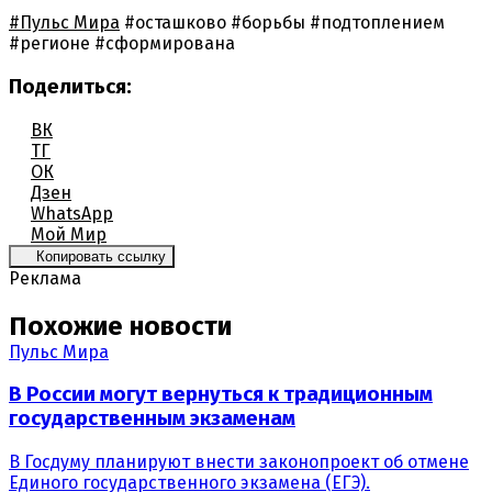
#Пульс Мира
#осташково
#борьбы
#подтоплением
#регионе
#сформирована
Поделиться:
ВК
ТГ
ОК
Дзен
WhatsApp
Мой Мир
Копировать ссылку
Реклама
Похожие новости
Пульс Мира
В России могут вернуться к традиционным
государственным экзаменам
В Госдуму планируют внести законопроект об отмене
Единого государственного экзамена (ЕГЭ).