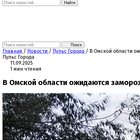
Найти
Главная
Новости
Поколение NEXT
Это интересно
Афиша
Контакты
Поиск
Главная
/
Новости
/
Пульс Города
/
В Омской области ож
Пульс Города
11.09.2025
1 мин чтения
В Омской области ожидаются замороз