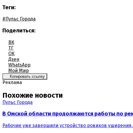
Теги:
#Пульс Города
Поделиться:
ВК
ТГ
ОК
Дзен
WhatsApp
Мой Мир
Копировать ссылку
Реклама
Похожие новости
Пульс Города
В Омской области продолжаются работы по рем
Рабочие уже завершили устройство ровиков уширения,