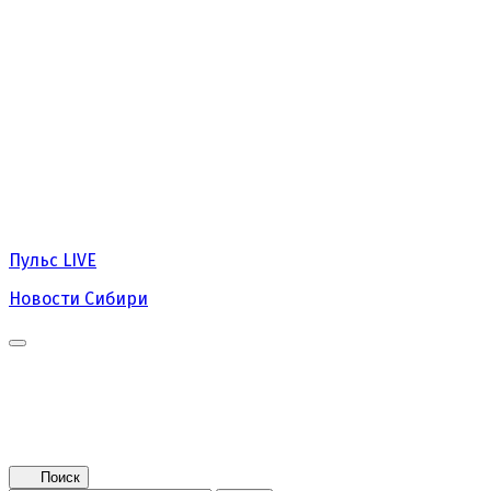
Пульс
LIVE
Новости Сибири
Главная
Новости
Поколение NEXT
Это интересно
Афиша
Контакты
Поиск