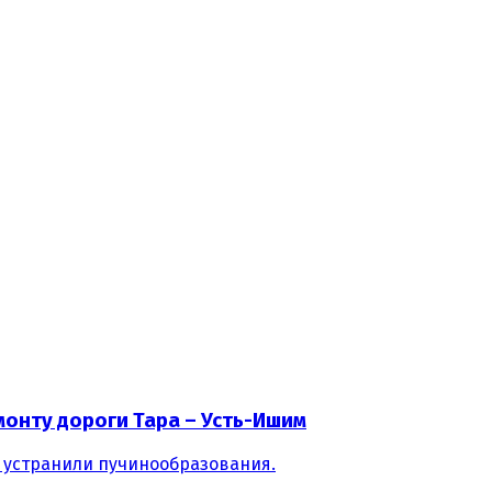
онту дороги Тара – Усть-Ишим
 устранили пучинообразования.