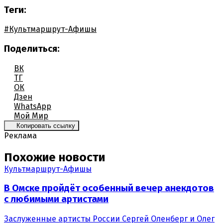
Теги:
#Культмаршрут-Афишы
Поделиться:
ВК
ТГ
ОК
Дзен
WhatsApp
Мой Мир
Копировать ссылку
Реклама
Похожие новости
Культмаршрут-Афишы
В Омске пройдёт особенный вечер анекдотов
с любимыми артистами
Заслуженные артисты России Сергей Оленберг и Олег