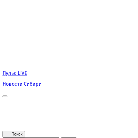
Пульс
LIVE
Новости Сибири
Главная
Новости
Поколение NEXT
Это интересно
Афиша
Контакты
Поиск