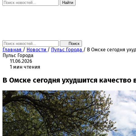
Найти
Главная
Новости
Поколение NEXT
Это интересно
Афиша
Контакты
Поиск
Главная
/
Новости
/
Пульс Города
/
В Омске сегодня уху
Пульс Города
11.06.2026
1 мин чтения
В Омске сегодня ухудшится качество 