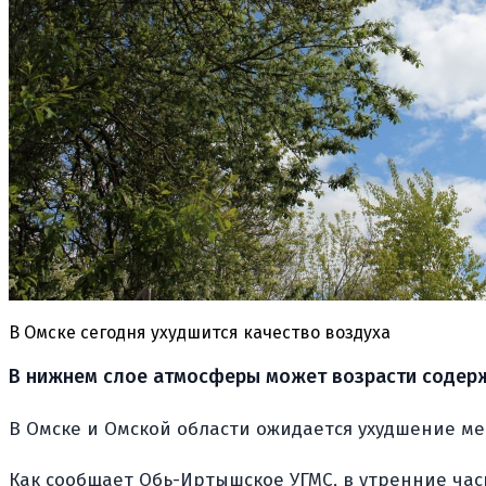
В Омске сегодня ухудшится качество воздуха
В нижнем слое атмосферы может возрасти содерж
В Омске и Омской области ожидается ухудшение ме
Как сообщает Обь-Иртышское УГМС, в утренние час