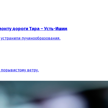
онту дороги Тара – Усть-Ишим
 устранили пучинообразования.
 порывистому ветру.