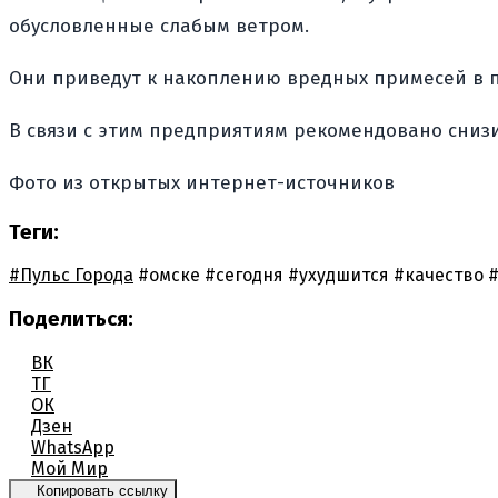
обусловленные слабым ветром.
Они приведут к накоплению вредных примесей в п
В связи с этим предприятиям рекомендовано снизи
Фото из открытых интернет-источников
Теги:
#Пульс Города
#омске
#сегодня
#ухудшится
#качество
#
Поделиться:
ВК
ТГ
ОК
Дзен
WhatsApp
Мой Мир
Копировать ссылку