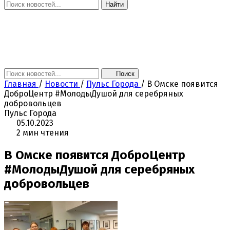
Найти
Главная
Новости
Поколение NEXT
Это интересно
Афиша
Контакты
Поиск
Главная
/
Новости
/
Пульс Города
/
В Омске появится
ДоброЦентр #МолодыДушой для серебряных
добровольцев
Пульс Города
05.10.2023
2 мин чтения
В Омске появится ДоброЦентр
#МолодыДушой для серебряных
добровольцев