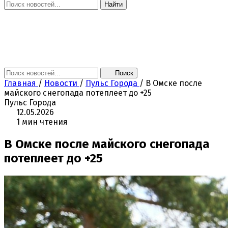
Найти
Главная
Новости
Поколение NEXT
Это интересно
Афиша
Контакты
Поиск
Главная
/
Новости
/
Пульс Города
/
В Омске после
майского снегопада потеплеет до +25
Пульс Города
12.05.2026
1 мин чтения
В Омске после майского снегопада
потеплеет до +25