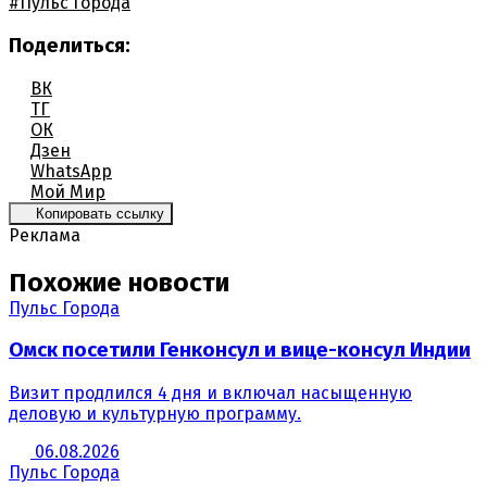
#Пульс Города
Поделиться:
ВК
ТГ
ОК
Дзен
WhatsApp
Мой Мир
Копировать ссылку
Реклама
Похожие новости
Пульс Города
Омск посетили Генконсул и вице-консул Индии
Визит продлился 4 дня и включал насыщенную
деловую и культурную программу.
06.08.2026
Пульс Города