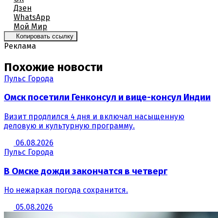
Дзен
WhatsApp
Мой Мир
Копировать ссылку
Реклама
Похожие новости
Пульс Города
Омск посетили Генконсул и вице-консул Индии
Визит продлился 4 дня и включал насыщенную
деловую и культурную программу.
06.08.2026
Пульс Города
В Омске дожди закончатся в четверг
Но нежаркая погода сохранится.
05.08.2026