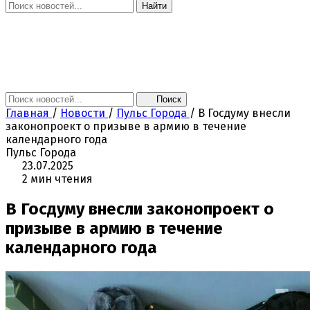
Найти
Главная
Новости
Поколение NEXT
Это интересно
Афиша
Контакты
Поиск
Главная
/
Новости
/
Пульс Города
/
В Госдуму внесли
законопроект о призыве в армию в течение
календарного года
Пульс Города
23.07.2025
2 мин чтения
В Госдуму внесли законопроект о
призыве в армию в течение
календарного года