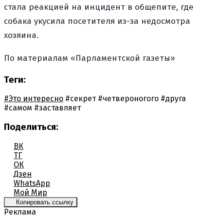
стала реакцией на инцидент в общепите, где
собака укусила посетителя из-за недосмотра
хозяина.
По материалам «Парламентской газеты»
Теги:
#Это интересно
#секрет
#четвероногого
#друга
#самом
#заставляет
Поделиться:
ВК
ТГ
ОК
Дзен
WhatsApp
Мой Мир
Копировать ссылку
Реклама