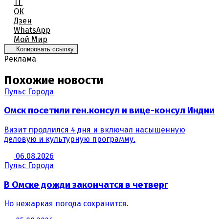
ТГ
ОК
Дзен
WhatsApp
Мой Мир
Копировать ссылку
Реклама
Похожие новости
Пульс Города
Омск посетили ген.консул и вице-консул Индии
Визит продлился 4 дня и включал насыщенную
деловую и культурную программу.
06.08.2026
Пульс Города
В Омске дожди закончатся в четверг
Но нежаркая погода сохранится.