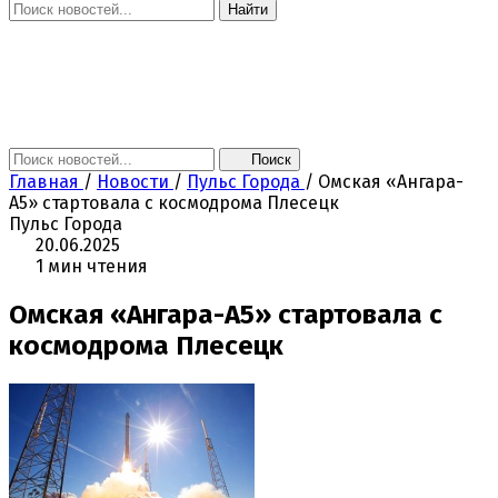
Найти
Главная
Новости
Поколение NEXT
Это интересно
Афиша
Контакты
Поиск
Главная
/
Новости
/
Пульс Города
/
Омская «Ангара-
А5» стартовала с космодрома Плесецк
Пульс Города
20.06.2025
1 мин чтения
Омская «Ангара-А5» стартовала с
космодрома Плесецк