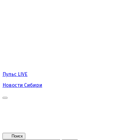
Пульс
LIVE
Новости Сибири
Главная
Новости
Поколение NEXT
Это интересно
Афиша
Контакты
Поиск