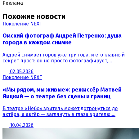
Реклама
Похожие новости
Поколение NEXT
Омский фотограф Андрей Петренко: душа
города в каждом снимке
Андрей снимает город уже три года, и его главный
секрет прост: он не просто фотографирует,...
02.05.2026
Поколение NEXT
«Мы рядом, мы живые»: режиссёр Матвей
Яицкий — о театре без сцены и границ
В театре «Небо» зритель может дотронуться до
актёра, а актёр — заглянуть в глаза зрителю....
10.04.2026