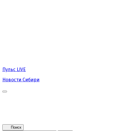
Пульс
LIVE
Новости Сибири
Главная
Новости
Поколение NEXT
Это интересно
Афиша
Контакты
Поиск