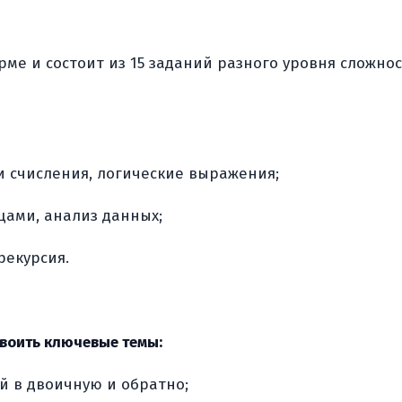
е и состоит из 15 заданий разного уровня сложнос
и счисления, логические выражения;
цами, анализ данных;
рекурсия.
своить ключевые темы:
й в двоичную и обратно;