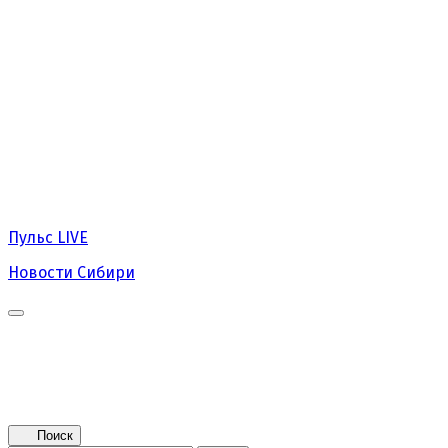
Пульс
LIVE
Новости Сибири
Главная
Новости
Поколение NEXT
Это интересно
Афиша
Контакты
Поиск