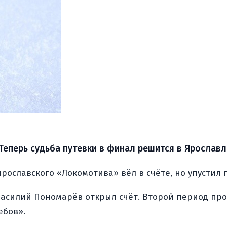
 Теперь судьба путевки в финал решится в Ярославл
рославского «Локомотива» вёл в счёте, но упустил 
е Василий Пономарёв открыл счёт. Второй период пр
ебов».