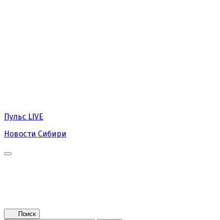
Пульс
LIVE
Новости Сибири
Главная
Новости
Поколение NEXT
Это интересно
Афиша
Контакты
Поиск