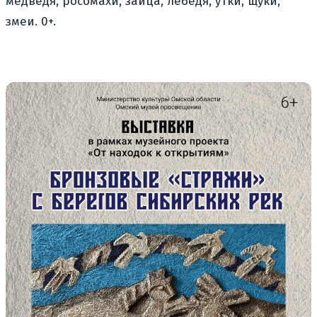
медведя, росомахи, зайца, лебедя, утки, щуки,
змеи. 0+.