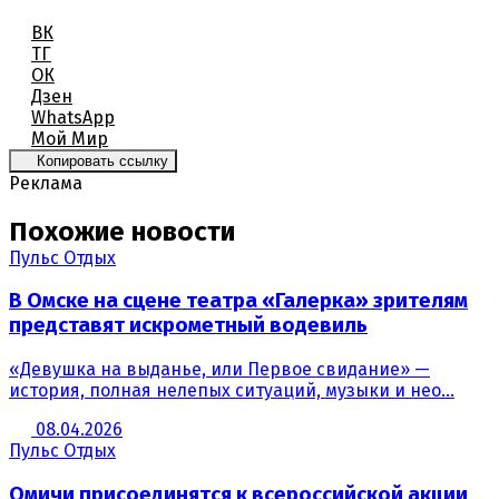
ВК
ТГ
ОК
Дзен
WhatsApp
Мой Мир
Копировать ссылку
Реклама
Похожие новости
Пульс Отдых
В Омске на сцене театра «Галерка» зрителям
представят искрометный водевиль
«Девушка на выданье, или Первое свидание» —
история, полная нелепых ситуаций, музыки и нео...
08.04.2026
Пульс Отдых
Омичи присоединятся к всероссийской акции