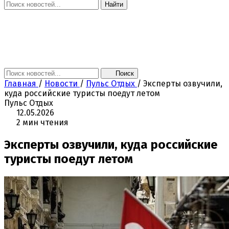
Найти
Главная
Новости
Поколение NEXT
Это интересно
Афиша
Контакты
Поиск
Главная
/
Новости
/
Пульс Отдых
/
Эксперты озвучили,
куда российские туристы поедут летом
Пульс Отдых
12.05.2026
2 мин чтения
Эксперты озвучили, куда российские
туристы поедут летом