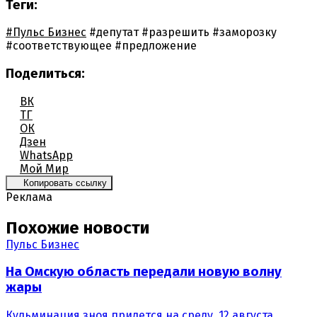
Теги:
#Пульс Бизнес
#депутат
#разрешить
#заморозку
#соответствующее
#предложение
Поделиться:
ВК
ТГ
ОК
Дзен
WhatsApp
Мой Мир
Копировать ссылку
Реклама
Похожие новости
Пульс Бизнес
На Омскую область передали новую волну
жары
Кульминация зноя придется на среду, 12 августа.