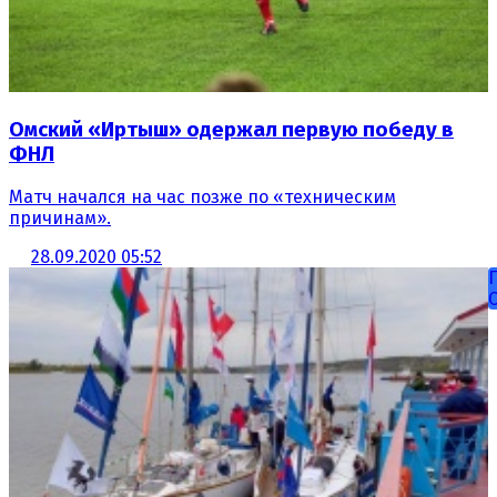
Омский «Иртыш» одержал первую победу в
ФНЛ
Матч начался на час позже по «техническим
причинам».
28.09.2020 05:52