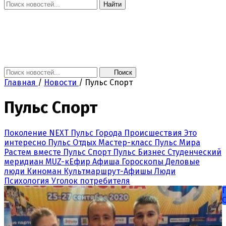
Найти
Главная
Новости
Поколение NEXT
Это интересно
Афиша
Контакты
Поиск
Главная
/
Новости
/
Пульс Спорт
Пульс Спорт
Поколение NEXT
Пульс Города
Происшествия
Это
интересно
Пульс Отдых
Мастер-класс
Пульс Мира
Растем вместе
Пульс Спорт
Пульс Бизнес
Студенческий
меридиан
MUZ-кЕфир
Афиша
Гороскопы
Деловые
люди
Киноман
Культмаршрут-Афишы
Люди
Психология
Уголок потребителя