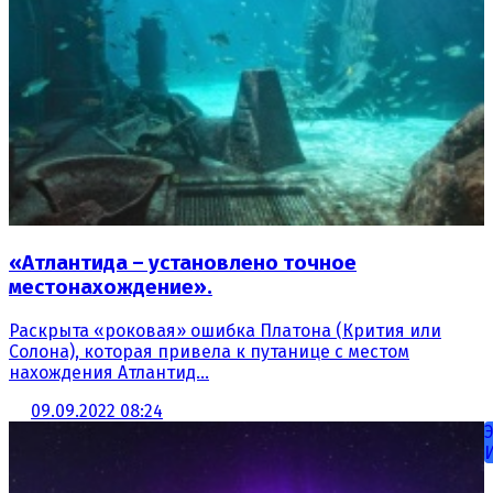
«Атлантида – установлено точное
местонахождение».
Раскрыта «роковая» ошибка Платона (Крития или
Солона), которая привела к путанице с местом
нахождения Атлантид...
09.09.2022 08:24