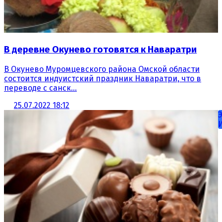
В деревне Окунево готовятся к Наваратри
В Окунево Муромцевского района Омской области
состоится индуистский праздник Наваратри, что в
переводе с санск...
25.07.2022 18:12