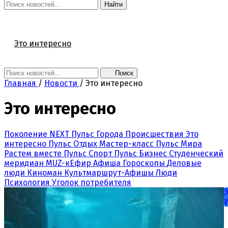
Найти
Главная
Новости
Поколение NEXT
Это интересно
Афиша
Контакты
Поиск
Главная
/
Новости
/
Это интересно
Это интересно
Поколение NEXT
Пульс Города
Происшествия
Это
интересно
Пульс Отдых
Мастер-класс
Пульс Мира
Растем вместе
Пульс Спорт
Пульс Бизнес
Студенческий
меридиан
MUZ-кЕфир
Афиша
Гороскопы
Деловые
люди
Киноман
Культмаршрут-Афишы
Люди
Психология
Уголок потребителя