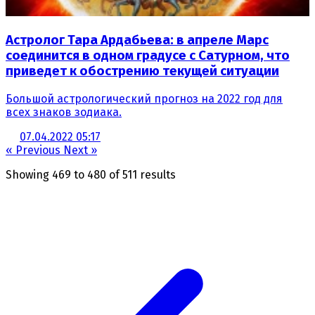
Астролог Тара Ардабьева: в апреле Марс
соединится в одном градусе с Сатурном, что
приведет к обострению текущей ситуации
Большой астрологический прогноз на 2022 год для
всех знаков зодиака.
07.04.2022 05:17
« Previous
Next »
Showing
469
to
480
of
511
results