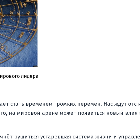
мирового лидера
щает стать временем громких перемен. Нас ждут отс
ого, на мировой арене может появиться новый влия
чнёт рушиться устаревшая система жизни и управлен