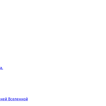
а.
нней Вселенной