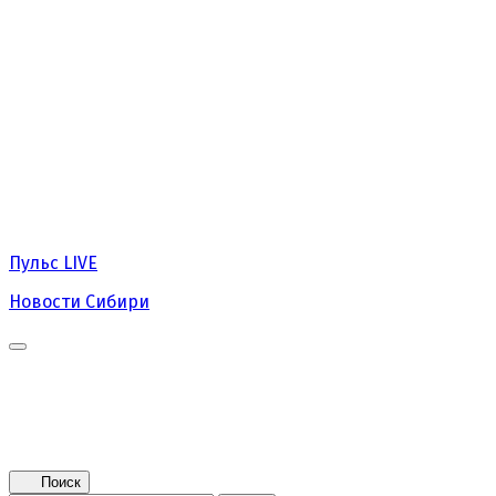
Пульс
LIVE
Новости Сибири
Главная
Новости
Поколение NEXT
Это интересно
Афиша
Контакты
Поиск